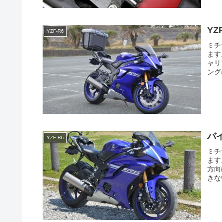
Y
YZF-R6
ミチ
ます
ャリ
ング
バ
YZF-R6
ミチ
ます
方向
きな