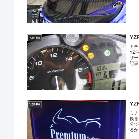
Y
YZF-R6
ミチ
YZ
ザー
記事
Y
YZF-R6
ミチ
換を
分で
るか