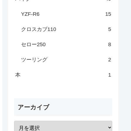
YZF-R6
15
クロスカブ110
5
セロー250
8
ツーリング
2
本
1
アーカイブ