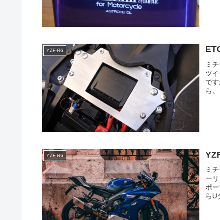
E
YZF-R6
ミチ
ツイ
です
ら。
Y
YZF-R6
ミチ
ーリ
ポー
らU