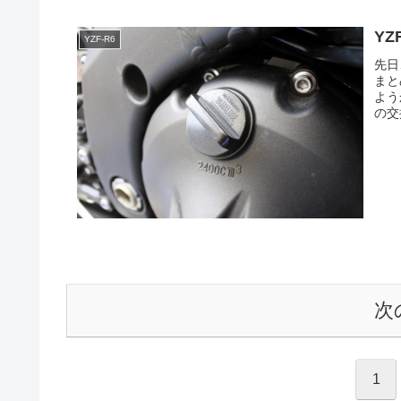
Y
YZF-R6
先日
まと
よう
の交
次
1