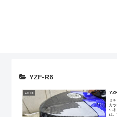
YZF-R6
Y
YZF-R6
ミチ
方や
いる
は、