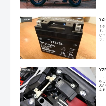
YZ
YZF-R6
ミチ
す。
なっ
ッテ
Y
YZF-R6
ミチ
をし
のが
ある